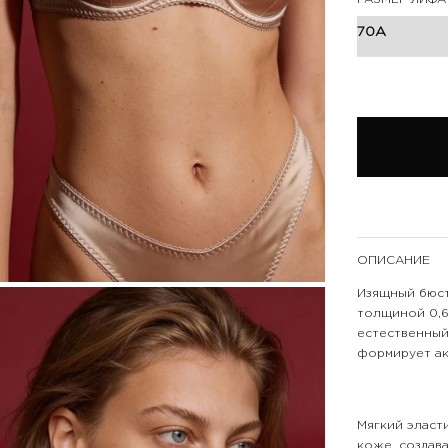
ОПИСАНИЕ
Изящный бюст
толщиной 0,6
естественный
формирует ак
Мягкий эласт
коже, создав