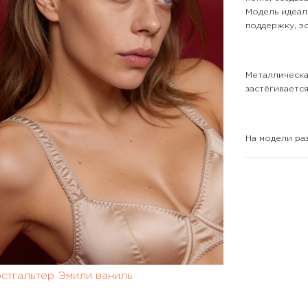
Модель идеал
поддержку, эс
Металлическа
застёгивается
На модели ра