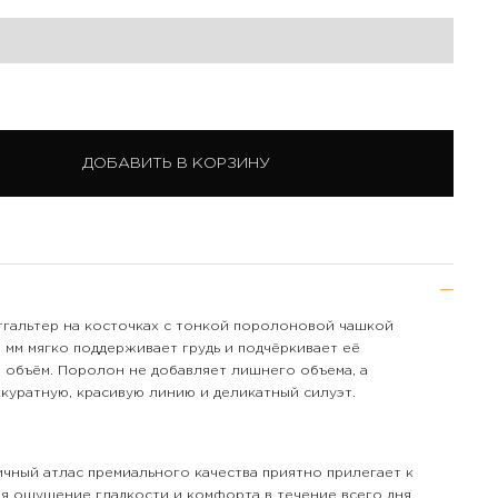
ДОБАВИТЬ В КОРЗИНУ
гальтер на косточках с тонкой поролоновой чашкой
 мм мягко поддерживает грудь и подчёркивает её
 объём. Поролон не добавляет лишнего объема, а
куратную, красивую линию и деликатный силуэт.
ичный атлас премиального качества приятно прилегает к
ая ощущение гладкости и комфорта в течение всего дня.