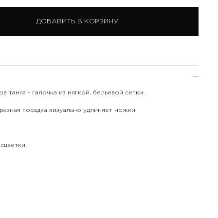
ДОБАВИТЬ В КОРЗИНУ
в танга - галочка из мягкой, бельевой сетки .
разная посадка визуально удлиняет ножки.
сцветки: