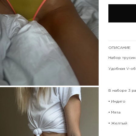
ОПИСАНИЕ
Набор трусико
Удобная V-об
В наборе 3 ра
• Индиго
• Мята
• Желтый