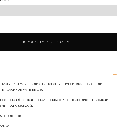
ДОБАВИТЬ В КОРЗИНУ
илиана. Мы улучшили эту легендарную модель, сделали
ть трусиков чуть выше.
я сеточка без окантовки по краю, что позволяет трусикам
ыми под одеждой.
100% хлопок.
ссика.