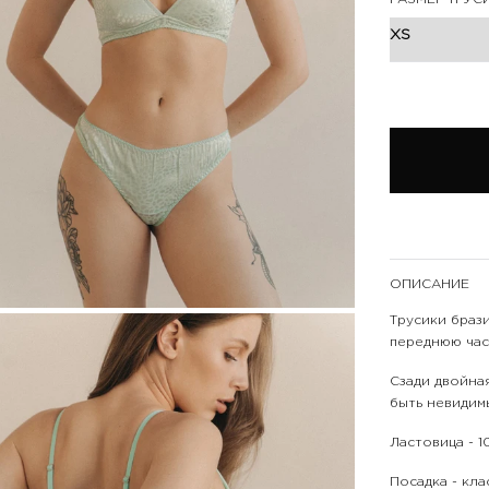
ОПИСАНИЕ
Трусики браз
переднюю час
Сзади двойна
быть невидим
Ластовица - 
Посадка - кла